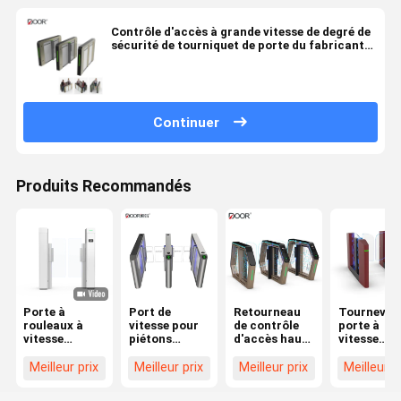
Contrôle d'accès à grande vitesse de degré de
sécurité de tourniquet de porte du fabricant
0.2s
Continuer
Produits Recommandés
Porte à
Port de
Retourneau
Tournevis 
rouleaux à
vitesse pour
de contrôle
porte à
vitesse
piétons
d'accès haut
vitesse
intelligente
tourniquet CE
de gamme
intelligent
avec signal de
avec servo
Meilleur prix
Meilleur prix
Meilleur prix
Meilleur p
contact sec
moteur po
le contrôle