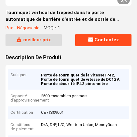
2
/
5
Tourniquet vertical de trépied dans la porte
automatique de barrière d'entrée et de sortie de
système de contrôle d'accès
Prix：Négociable
MOQ：1
meilleur prix
Contactez
Description De Produit
Surligner
,
Porte de tourniquet de la vitesse IP42
,
Porte de tourniquet de vitesse de DC12V
Porte de sécurité IP42 piétonnière
Capacité
2500 ensembles par mois
d'approvisionnement
Certification
CE / IS09001
Conditions
D/A, D/P, L/C, Western Union, MoneyGram
de paiement