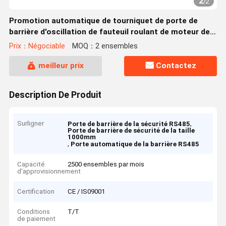
2
/
2
Promotion automatique de tourniquet de porte de
barrière d'oscillation de fauteuil roulant de moteur de
porte de barrière de sécurité
Prix：Négociable
MOQ：2 ensembles
meilleur prix
Contactez
Description De Produit
Surligner
,
Porte de barrière de la sécurité RS485
Porte de barrière de sécurité de la taille
1000mm
,
Porte automatique de la barrière RS485
Capacité
2500 ensembles par mois
d'approvisionnement
Certification
CE / IS09001
Conditions
T/T
de paiement