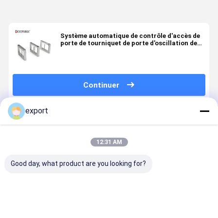
Système automatique de contrôle d'accès de
porte de tourniquet de porte d'oscillation de
porte de barrière
Continuer
export
Produits Recommandés
12:31 AM
Good day, what product are you looking for?
Porte
Portes
Porte
Smart Spe
d'entrée en
d'oscillation à
d'oscillation
Gate
fauteuil
mi-corps
simple de
Tourniquet
roulant
piétonnières
supermarché
porte Swin
de système de
de corps de
Gate Serv