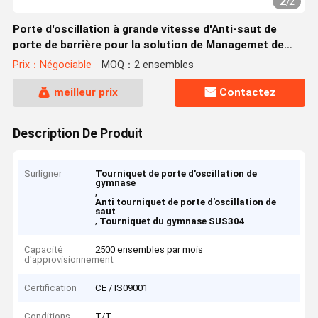
2
/
2
Porte d'oscillation à grande vitesse d'Anti-saut de
porte de barrière pour la solution de Managemet de
gymnase
Prix：Négociable
MOQ：2 ensembles
meilleur prix
Contactez
Description De Produit
Surligner
Tourniquet de porte d'oscillation de
gymnase
,
Anti tourniquet de porte d'oscillation de
saut
,
Tourniquet du gymnase SUS304
Capacité
2500 ensembles par mois
d'approvisionnement
Certification
CE / IS09001
Conditions
T/T