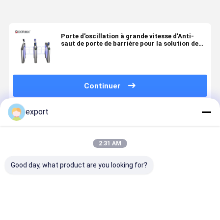
Porte d'oscillation à grande vitesse d'Anti-
saut de porte de barrière pour la solution de
Managemet de gymnase
Continuer
export
Produits Recommandés
2:31 AM
Good day, what product are you looking for?
Porte
Portes
Porte
Smart Spe
d'entrée en
d'oscillation à
d'oscillation
Gate
fauteuil
mi-corps
simple de
Tourniquet
roulant
piétonnières
supermarché
porte Swin
de système de
de corps de
Gate Serv