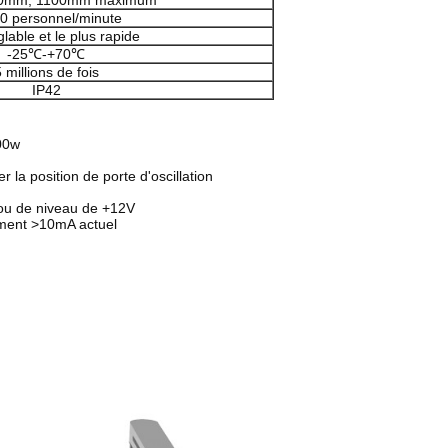
50mm, 1100mm maximum
0 personnel/minute
glable et le plus rapide
-25℃-+70℃
 millions de fois
IP42
00w
 la position de porte d'oscillation
c ou de niveau de +12V
ement >10mA actuel