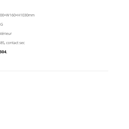
600×W160×H1030mm
KG
ntérieur
85, contact sec
S304
,