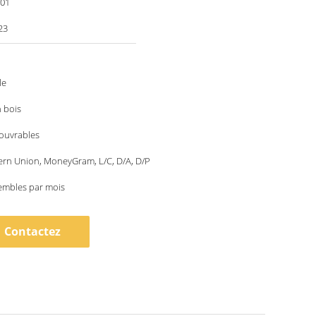
001
23
le
 bois
 ouvrables
ern Union, MoneyGram, L/C, D/A, D/P
embles par mois
Contactez