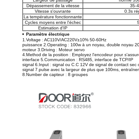
Largeur de passage
norme 5
Dépassement de la vitesse
35-4
Vitesse s'ouvrante
0.3s ré
La température fonctionnante
Cycles moyens entre l'échec
5
Estimation d'IP
Paramètre électrique
1.Voltage : AC110V/AC220V±10% 50-60Hz
puissance 2.Operating : 100w à un noyau, double noyau 2
moteur 3.Driving : Moteur servo
4.Method de la position : Employez l'encodeur pour s'assurer
interface 5.Communication : RS485, interface de TCP/IP
signal 6.Input : signal ou C.C 12V de signal de contact se
signal 7.pulse avec la largeur de plus que 100ms, entraîn
8.Number de capteur : 8 groupes