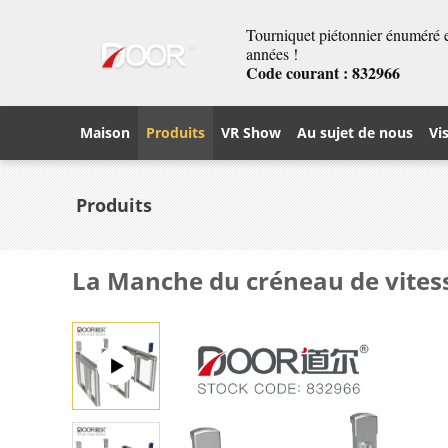
Tourniquet piétonnier énuméré et
années !
Code courant : 832966
Maison
Produits
VR Show
Au sujet de nous
Vi
Produits
La Manche du créneau de vitess