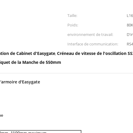
Taille:
L1
Poids:
80
environnement de travail:
D'i
Interface de communication:
RS4
ation de Cabinet d'Easygate
Créneau de vitesse de l'oscillation S
,
niquet de la Manche de 550mm
d'armoire d'Easygate
ue