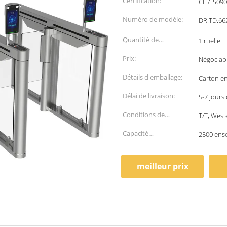
Certification:
CE / IS09
Numéro de modèle:
DR.TD.66
Quantité de
1 ruelle
commande min:
Prix:
Négociab
Détails d'emballage:
Carton en
Délai de livraison:
5-7 jours
Conditions de
T/T, West
paiement:
Capacité
2500 ens
d'approvisionnement:
meilleur prix