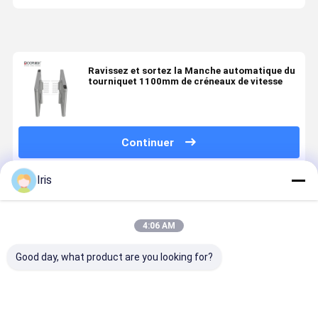
Ravissez et sortez la Manche automatique du
tourniquet 1100mm de créneaux de vitesse
Continuer
Iris
Produits Recommandés
4:06 AM
Good day, what product are you looking for?
Porte à
Port de
Retourneau
Tournevis 
rouleaux à
vitesse pour
de contrôle
porte à
vitesse
piétons
d'accès haut
vitesse