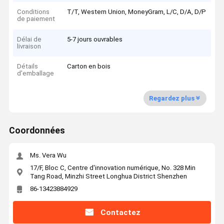
Conditions
T/T, Western Union, MoneyGram, L/C, D/A, D/P
de paiement
Délai de
5-7 jours ouvrables
livraison
Détails
Carton en bois
d'emballage
Regardez plus
Coordonnées
Ms. Vera Wu
17/F, Bloc C, Centre d'innovation numérique, No. 328 Min
Tang Road, Minzhi Street Longhua District Shenzhen
86-13423884929
Contactez