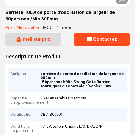
2
/
2
Barrière 100w de porte d'oscillation de largeur de
50personal/Min 600mm
Prix：Négociable
MOQ：1 ruelle
meilleur prix
Contactez
Description De Produit
Surligner
barrière de porte d'oscillation de largeur de
600mm
,
,
50personal/Min Swing Gate Barrier
tourniquet du contrôle d'accès 100w
Capacité
2500 ensembles par mois
d'approvisionnement
Certification
CE / IS09001
Conditions
T/T, Western Union, , L/C, D/A, D/P
de paiement