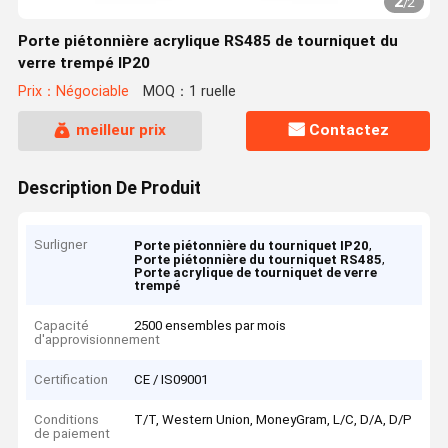
2
/
2
Porte piétonnière acrylique RS485 de tourniquet du
verre trempé IP20
Prix：Négociable
MOQ：1 ruelle
meilleur prix
Contactez
Description De Produit
Surligner
,
Porte piétonnière du tourniquet IP20
,
Porte piétonnière du tourniquet RS485
Porte acrylique de tourniquet de verre
trempé
Capacité
2500 ensembles par mois
d'approvisionnement
Certification
CE / IS09001
Conditions
T/T, Western Union, MoneyGram, L/C, D/A, D/P
de paiement