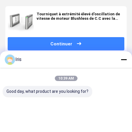
Tourniquet à extrémité élevé d'oscillation de
vitesse de moteur Blushless de C.C avec la
haute porte
Continuer
Iris
Produits Recommandés
10:39 AM
Good day, what product are you looking for?
Porte
Portes
Porte
Smart Spe
d'entrée en
d'oscillation à
d'oscillation
Gate
fauteuil
mi-corps
simple de
Tourniquet
roulant
piétonnières
supermarché
porte Swin
de système de
de corps de
Gate Serv
Meilleur prix
Meilleur prix
Meilleur prix
Meilleur p
sécurité de
l'acier
moteur po