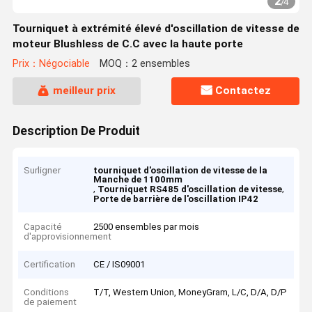
2
/
4
Tourniquet à extrémité élevé d'oscillation de vitesse de
moteur Blushless de C.C avec la haute porte
Prix：Négociable
MOQ：2 ensembles
meilleur prix
Contactez
Description De Produit
Surligner
tourniquet d'oscillation de vitesse de la
Manche de 1100mm
,
,
Tourniquet RS485 d'oscillation de vitesse
Porte de barrière de l'oscillation IP42
Capacité
2500 ensembles par mois
d'approvisionnement
Certification
CE / IS09001
Conditions
T/T, Western Union, MoneyGram, L/C, D/A, D/P
de paiement