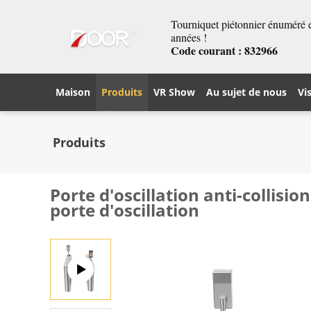
Tourniquet piétonnier énuméré et
années !
Code courant : 832966
Maison
Produits
VR Show
Au sujet de nous
Vi
Produits
Porte d'oscillation anti-collisi
porte d'oscillation