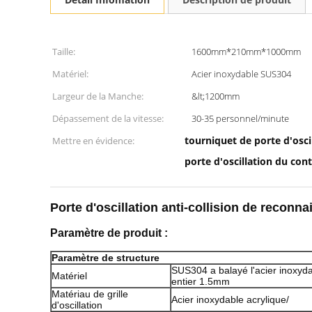
Taille:
1600mm*210mm*1000mm
Matériel:
Acier inoxydable SUS304
Largeur de la Manche:
&lt;1200mm
Dépassement de la vitesse:
30-35 personnel/minute
tourniquet de porte d'osc
Mettre en évidence:
porte d'oscillation du con
Porte d'oscillation anti-collision de reconn
Paramètre de produit :
Paramètre de structure
SUS304 a balayé l'acier inoxyda
Matériel
entier 1.5mm
Matériau de grille
Acier inoxydable acrylique/
d'oscillation