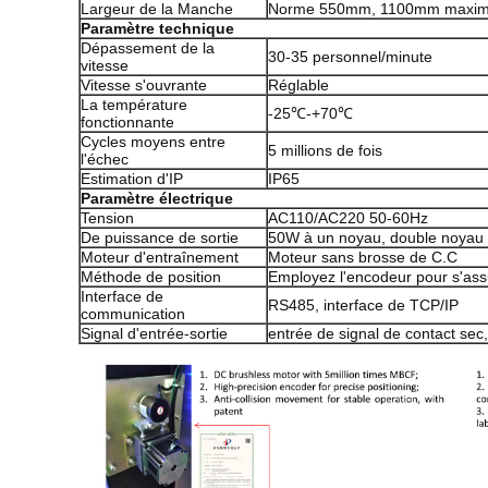
Largeur de la Manche
Norme 550mm, 1100mm maxi
Paramètre technique
Dépassement de la
30-35 personnel/minute
vitesse
Vitesse s'ouvrante
Réglable
La température
-25℃-+70℃
fonctionnante
Cycles moyens entre
5 millions de fois
l'échec
Estimation d'IP
IP65
Paramètre électrique
Tension
AC110/AC220 50-60Hz
De puissance de sortie
50W à un noyau, double noya
Moteur d'entraînement
Moteur sans brosse de C.C
Méthode de position
Employez l'encodeur pour s'assur
Interface de
RS485, interface de TCP/IP
communication
Signal d'entrée-sortie
entrée de signal de contact sec