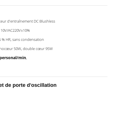
eur d'entraînement DC Blushless
110V/AC220V±10%
5 % HR, sans condensation
nocœur 50W, double cœur 95W
5personal/min
,
t de porte d'oscillation