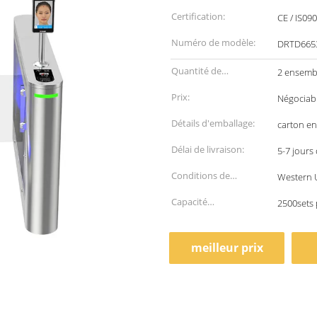
Certification:
CE / IS09
Numéro de modèle:
DRTD665
Quantité de
2 ensemb
commande min:
Prix:
Négociab
Détails d'emballage:
carton en
Délai de livraison:
5-7 jours
Conditions de
Western U
paiement:
Capacité
2500sets 
d'approvisionnement:
meilleur prix