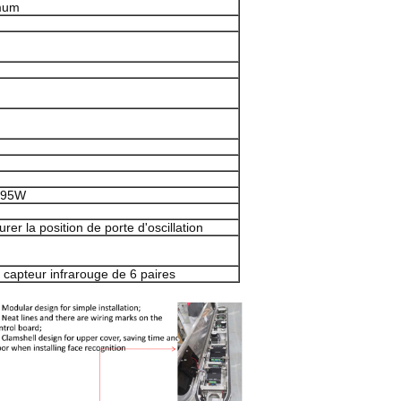
mum
u 95W
er la position de porte d'oscillation
, capteur infrarouge de 6 paires