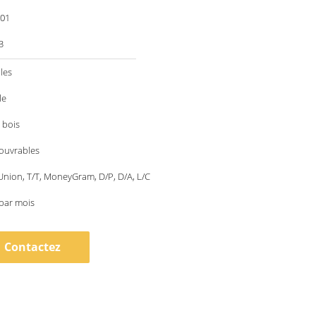
001
3
les
le
 bois
 ouvrables
nion, T/T, MoneyGram, D/P, D/A, L/C
par mois
Contactez