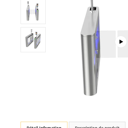
Détail Infomation
Description de produit