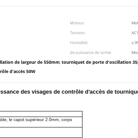
Moteur:
Mot
Tension:
AC
Humidité:
≤ 9
de puissance de sortie:
Mo
illation de largeur de 550mm
tourniquet de porte d'oscillation 3
,
trôle d'accès 50W
aissance des visages de contrôle d'accès de tournique
ble, le capot supérieur 2.0mm, corps