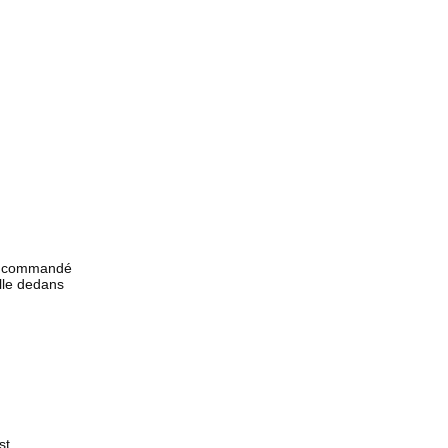
e : commandé
elle dedans
st