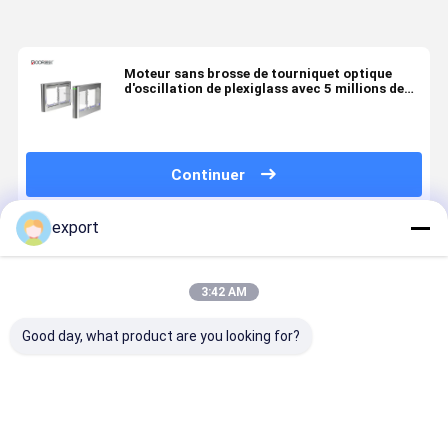
Moteur sans brosse de tourniquet optique
d'oscillation de plexiglass avec 5 millions de
fois
Continuer
export
Produits Recommandés
3:42 AM
Good day, what product are you looking for?
Porte
Portes
Porte
Smart Spe
d'entrée en
d'oscillation à
d'oscillation
Gate
fauteuil
mi-corps
simple de
Tourniquet
roulant
piétonnières
supermarché
porte Swin
de système de
de corps de
Gate Serv