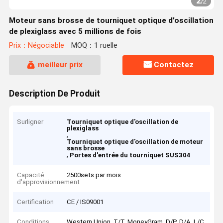
2
/
2
Moteur sans brosse de tourniquet optique d'oscillation
de plexiglass avec 5 millions de fois
Prix：Négociable
MOQ：1 ruelle
meilleur prix
Contactez
Description De Produit
Surligner
Tourniquet optique d'oscillation de
plexiglass
,
Tourniquet optique d'oscillation de moteur
sans brosse
,
Portes d'entrée du tourniquet SUS304
Capacité
2500sets par mois
d'approvisionnement
Certification
CE / IS09001
Conditions
Western Union, T/T, MoneyGram, D/P, D/A, L/C