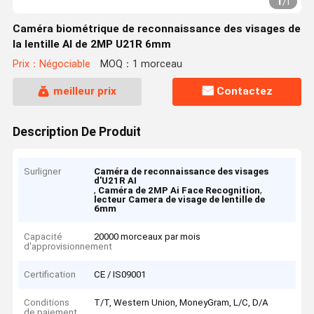
1
/
1
Caméra biométrique de reconnaissance des visages de
la lentille AI de 2MP U21R 6mm
Prix：Négociable
MOQ：1 morceau
meilleur prix
Contactez
Description De Produit
Surligner
Caméra de reconnaissance des visages
d'U21R AI
,
,
Caméra de 2MP Ai Face Recognition
lecteur Camera de visage de lentille de
6mm
Capacité
20000 morceaux par mois
d'approvisionnement
Certification
CE / IS09001
Conditions
T/T, Western Union, MoneyGram, L/C, D/A
de paiement