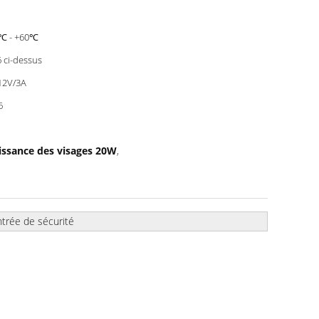
℃ - +60℃
 ci-dessus
12V/3A
6
issance des visages 20W
,
trée de sécurité