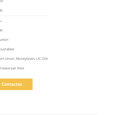
001
36
u
le
carton
 ouvrables
ern Union, MoneyGram, L/C, D/A
rceaux par mois
Contactez