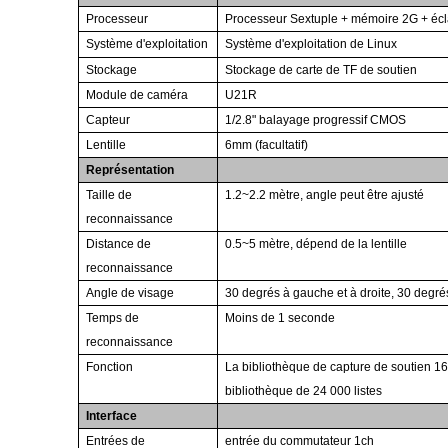
Processeur
Processeur Sextuple + mémoire 2G + écl
Système d'exploitation
Système d'exploitation de Linux
Stockage
Stockage de carte de TF de soutien
Module de caméra
U21R
Capteur
1/2.8" balayage progressif CMOS
Lentille
6mm (facultatif)
Représentation
Taille de
1.2~2.2 mètre, angle peut être ajusté
reconnaissance
Distance de
0.5~5 mètre, dépend de la lentille
reconnaissance
Angle de visage
30 degrés à gauche et à droite, 30 degré
Temps de
Moins de 1 seconde
reconnaissance
Fonction
La bibliothèque de capture de soutien 16
bibliothèque de 24 000 listes
Interface
Entrées de
entrée du commutateur 1ch