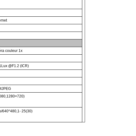
rnet
ra couleur 1x
01Lux @F1.2 (ICR)
 /MJPEG
×1080,1280×720)
s/640*480,1- 25(30)