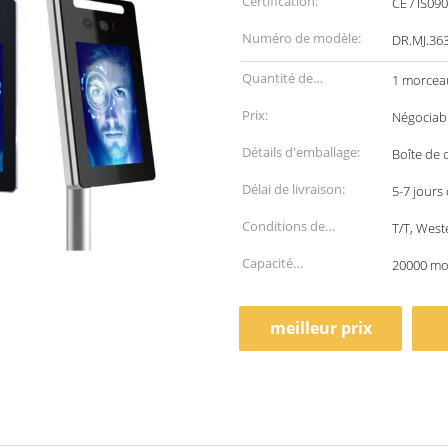
Certification:
CE / IS09
Numéro de modèle:
DR.MJ.36
Quantité de
1 morcea
commande min:
Prix:
Négociab
Détails d'emballage:
Boîte de 
Délai de livraison:
5-7 jours
Conditions de
T/T, West
paiement:
Capacité
20000 mo
d'approvisionnement:
meilleur prix