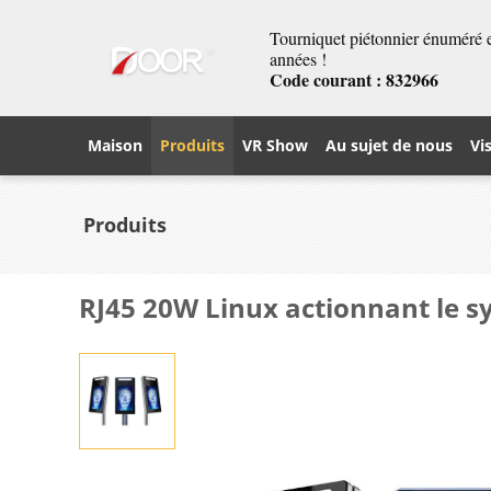
Tourniquet piétonnier énuméré et
années !
Code courant : 832966
Maison
Produits
VR Show
Au sujet de nous
Vi
Produits
RJ45 20W Linux actionnant le s