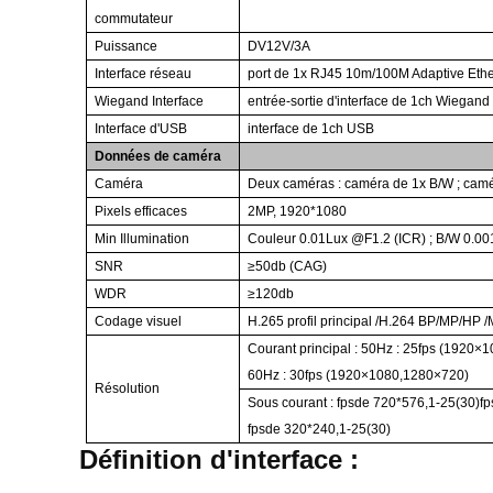
commutateur
Puissance
DV12V/3A
Interface réseau
port de 1x RJ45 10m/100M Adaptive Ethe
Wiegand Interface
entrée-sortie d'interface de 1ch Wiegand
Interface d'USB
interface de 1ch USB
Données de caméra
Caméra
Deux caméras : caméra de 1x B/W ; camé
Pixels efficaces
2MP, 1920*1080
Min Illumination
Couleur 0.01Lux @F1.2 (ICR) ; B/W 0.0
SNR
≥50db (CAG)
WDR
≥120db
Codage visuel
H.265 profil principal /H.264 BP/MP/HP
Courant principal : 50Hz : 25fps (1920
60Hz : 30fps (1920×1080,1280×720)
Résolution
Sous courant : fpsde 720*576,1-25(30)fp
fpsde 320*240,1-25(30)
Définition d'interface :