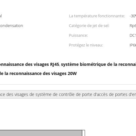
al
La température fonctionnante:
-30
condensation
Catégorie de jet de sel:
Rp6
Puissance:
DC
Protégez le niveau:
IP6
onnaissance des visages RJ45
système biométrique de la reconna
,
de la reconnaissance des visages 20W
ce des visages de système de contrôle de porte d'accès de portes d'en