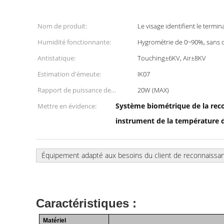
Nom de produit:
Le visage identifient le termin
Humidité fonctionnante:
Hygrométrie de 0~90%, sans 
Antistatique:
Touching±6KV, Air±8KV
Estimation d'émeute:
IK07
Rapport de puissance de
20W (MAX)
dispositif:
Système biométrique de la rec
Mettre en évidence:
instrument de la température 
Équipement adapté aux besoins du client de reconnaissan
Caractéristiques :
Matériel