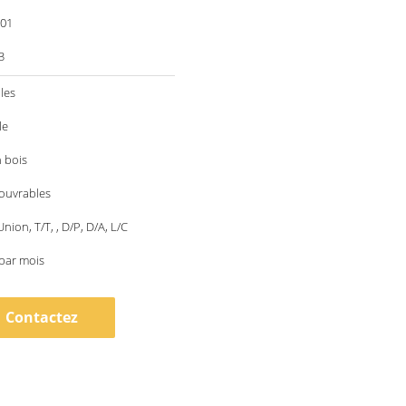
001
3
les
le
 bois
 ouvrables
nion, T/T, , D/P, D/A, L/C
par mois
Contactez