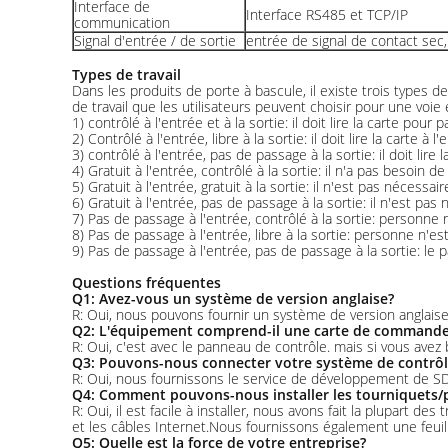
Interface de
Interface RS485 et TCP/IP
communication
Signal d'entrée / de sortie
entrée de signal de contact sec,
Types de travail
Dans les produits de porte à bascule, il existe trois types de
de travail que les utilisateurs peuvent choisir pour une voie
1) contrôlé à l'entrée et à la sortie: il doit lire la carte pour p
2) Contrôlé à l'entrée, libre à la sortie: il doit lire la carte à 
3) contrôlé à l'entrée, pas de passage à la sortie: il doit lire
4) Gratuit à l'entrée, contrôlé à la sortie: il n'a pas besoin de
5) Gratuit à l'entrée, gratuit à la sortie: il n'est pas nécessair
6) Gratuit à l'entrée, pas de passage à la sortie: il n'est pas
7) Pas de passage à l'entrée, contrôlé à la sortie: personne n'e
8) Pas de passage à l'entrée, libre à la sortie: personne n'est
9) Pas de passage à l'entrée, pas de passage à la sortie: le p
Questions fréquentes
Q1: Avez-vous un système de version anglaise?
R: Oui, nous pouvons fournir un système de version anglais
Q2: L'équipement comprend-il une carte de command
R: Oui, c'est avec le panneau de contrôle. mais si vous av
Q3: Pouvons-nous connecter votre système de contrôl
R: Oui, nous fournissons le service de développement de SDK
Q4: Comment pouvons-nous installer les tourniquets/p
R: Oui, il est facile à installer, nous avons fait la plupart 
et les câbles Internet.Nous fournissons également une feuil
Q5: Quelle est la force de votre entreprise?