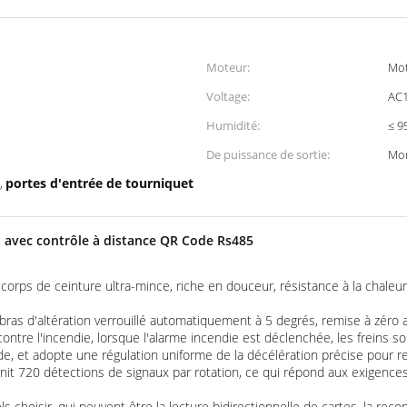
Moteur:
Mot
Voltage:
AC
Humidité:
≤ 9
De puissance de sortie:
Mo
portes d'entrée de tourniquet
,
 avec contrôle à distance QR Code Rs485
 corps de ceinture ultra-mince, riche en douceur, résistance à la chaleur,
ras d'altération verrouillé automatiquement à 5 degrés, remise à zéro 
 contre l'incendie, lorsque l'alarme incendie est déclenchée, les freins s
de, et adopte une régulation uniforme de la décélération précise pour ren
t 720 détections de signaux par rotation, ce qui répond aux exigences 
choisir, qui peuvent être la lecture bidirectionnelle de cartes, la recon