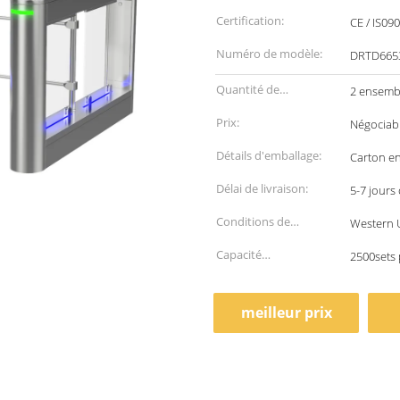
Certification:
CE / IS09
Numéro de modèle:
DRTD665
Quantité de
2 ensemb
commande min:
Prix:
Négociab
Détails d'emballage:
Carton en
Délai de livraison:
5-7 jours
Conditions de
Western U
paiement:
Capacité
2500sets 
d'approvisionnement:
meilleur prix