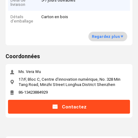
Délai de
5-7 jours ouvrables
livraison
Détails
Carton en bois
d'emballage
Regardez plus
Coordonnées
Ms. Vera Wu
17/F, Bloc C, Centre d'innovation numérique, No. 328 Min
Tang Road, Minzhi Street Longhua District Shenzhen
86-13423884929
Contactez