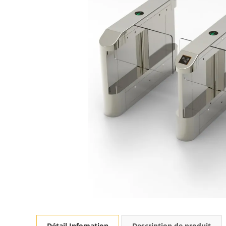
Détail Infomation
Description de produit