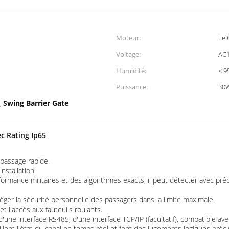
Moteur:
Le 
Voltage:
AC
Humidité:
≤ 9
Puissance:
30
Swing Barrier Gate
,
c Rating Ip65
passage rapide.
nstallation.
ormance militaires et des algorithmes exacts, il peut détecter avec préci
éger la sécurité personnelle des passagers dans la limite maximale.
et l'accès aux fauteuils roulants.
d'une interface RS485, d'une interface TCP/IP (facultatif), compatible av
llent l'état du canal en temps réel et font des jugements logiques préci