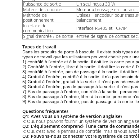
Puissance de sortie
Un seul noyau 30 W
Moteur de conduite
Moteur à brossage en courant c
Méthode de
Utilisez l' encodeur pour s'assur
positionnement
balancement
Interface de
Interface RS485 et TCP/IP
communication
Signal d'entrée / de sortie
entrée de signal de contact sec,
Types de travail
Dans les produits de porte à bascule, il existe trois types de
types de travail que les utilisateurs peuvent choisir pour u
1) contrôlé à l'entrée et à la sortie: il doit lire la carte pour 
2) Contrôlé à l'entrée, libre à la sortie: il doit lire la carte à
3) contrôlé à l'entrée, pas de passage à la sortie: il doit lir
4) Gratuit à l'entrée, contrôlé à la sortie: il n'a pas besoin d
5) Gratuit à l'entrée, gratuit à la sortie: il n'est pas nécessai
6) Gratuit à l'entrée, pas de passage à la sortie: il n'est pa
7) Pas de passage à l'entrée, contrôlé à la sortie: personne n'
8) Pas de passage à l'entrée, libre à la sortie: personne n'es
9) Pas de passage à l'entrée, pas de passage à la sortie: le 
Questions fréquentes
Q1: Avez-vous un système de version anglaise?
R: Oui, nous pouvons fournir un système de version anglais
Q2: L'équipement comprend-il une carte de command
R: Oui, c'est avec le panneau de contrôle. mais si vous av
Q3: Pouvons-nous connecter votre système de contrôl