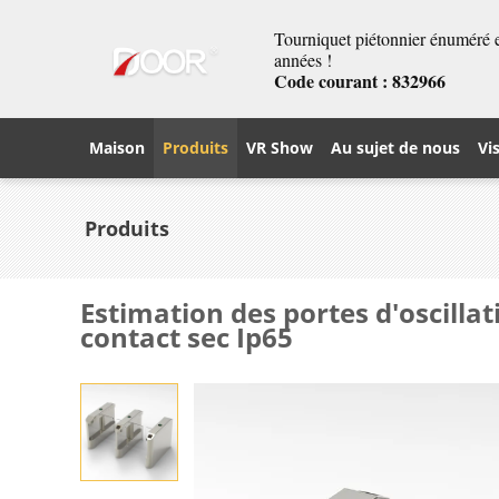
Tourniquet piétonnier énuméré et
années !
Code courant : 832966
Maison
Produits
VR Show
Au sujet de nous
Vi
Produits
Estimation des portes d'oscilla
contact sec Ip65