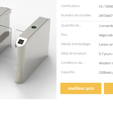
Certification:
CE / IS09
Numéro de modèle:
DRTD667
Quantité de
2 ensemb
commande min:
Prix:
Négociab
Détails d'emballage:
Carton en
Délai de livraison:
5-7 jours
Conditions de
Western U
paiement:
Capacité
2500sets 
d'approvisionnement:
meilleur prix