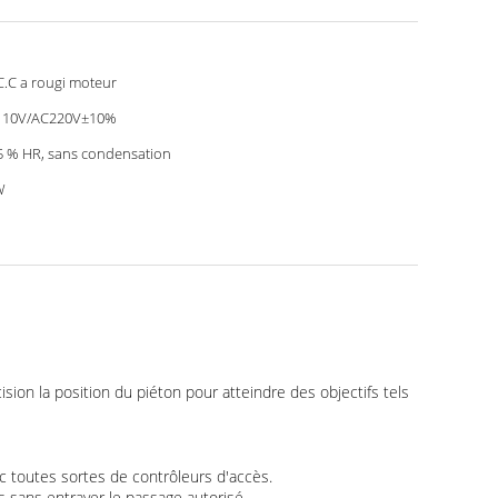
C.C a rougi moteur
110V/AC220V±10%
5 % HR, sans condensation
W
sion la position du piéton pour atteindre des objectifs tels
ec toutes sortes de contrôleurs d'accès.
s sans entraver le passage autorisé.