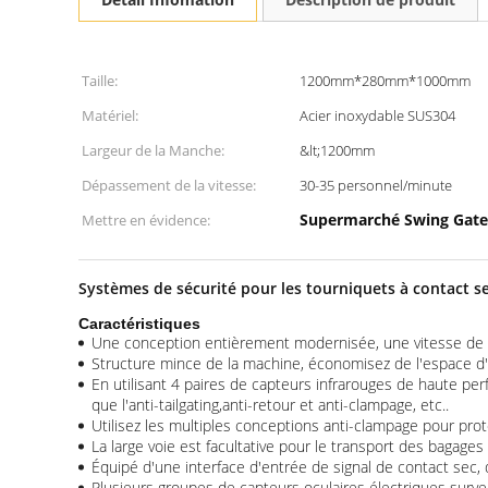
Taille:
1200mm*280mm*1000mm
Matériel:
Acier inoxydable SUS304
Largeur de la Manche:
&lt;1200mm
Dépassement de la vitesse:
30-35 personnel/minute
Supermarché Swing Gate
Mettre en évidence:
Systèmes de sécurité pour les tourniquets à contact se
Caractéristiques
Une conception entièrement modernisée, une vitesse de 
Structure mince de la machine, économisez de l'espace d'i
En utilisant 4 paires de capteurs infrarouges de haute perf
que l'anti-tailgating,anti-retour et anti-clampage, etc..
Utilisez les multiples conceptions anti-clampage pour prot
La large voie est facultative pour le transport des bagages 
Équipé d'une interface d'entrée de signal de contact sec, 
Plusieurs groupes de capteurs oculaires électriques survei