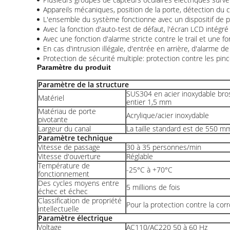
Appareils mécaniques, position de la porte, détection du 
L'ensemble du système fonctionne avec un dispositif de p
Avec la fonction d'auto-test de défaut, l'écran LCD intégré
Avec une fonction d'alarme stricte contre le trail et une fonc
En cas d'intrusion illégale, d'entrée en arrière, d'alarme
Protection de sécurité multiple: protection contre les pi
Paramètre du produit
Paramètre de la structure
SUS304 en acier inoxydable bro
Matériel
entier 1,5 mm
Matériau de porte
Acrylique/acier inoxydable
pivotante
Largeur du canal
La taille standard est de 550 
Paramètre technique
Vitesse de passage
30 à 35 personnes/min
Vitesse d'ouverture
Réglable
Température de
-25°C à +70°C
fonctionnement
Des cycles moyens entre
5 millions de fois
échec et échec
Classification de propriété
Pour la protection contre la cor
intellectuelle
Paramètre électrique
Voltage
AC110/AC220 50 à 60 Hz