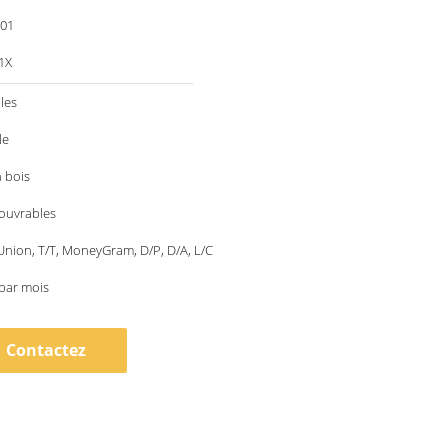
001
1X
les
le
 bois
 ouvrables
nion, T/T, MoneyGram, D/P, D/A, L/C
par mois
Contactez