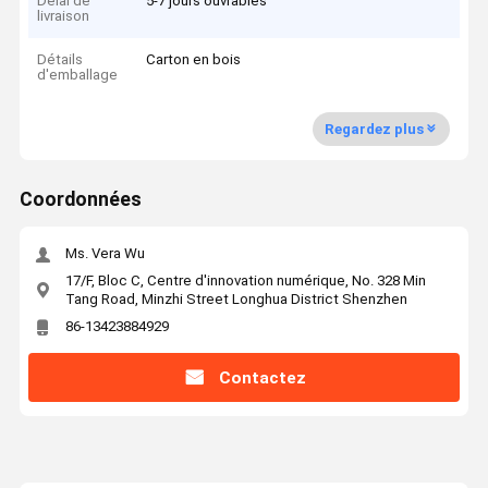
Délai de
5-7 jours ouvrables
livraison
Détails
Carton en bois
d'emballage
Regardez plus
Coordonnées
Ms. Vera Wu
17/F, Bloc C, Centre d'innovation numérique, No. 328 Min
Tang Road, Minzhi Street Longhua District Shenzhen
86-13423884929
Contactez