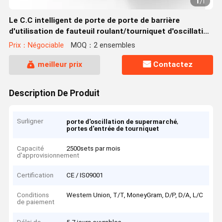
1
/
1
Le C.C intelligent de porte de porte de barrière
d'utilisation de fauteuil roulant/tourniquet d'oscillation
a rougi moteur
Prix：Négociable
MOQ：2 ensembles
meilleur prix
Contactez
Description De Produit
Surligner
,
porte d'oscillation de supermarché
portes d'entrée de tourniquet
Capacité
2500sets par mois
d'approvisionnement
Certification
CE / IS09001
Conditions
Western Union, T/T, MoneyGram, D/P, D/A, L/C
de paiement