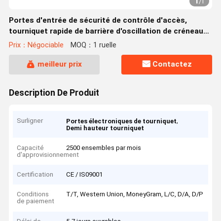
1
/
1
Portes d'entrée de sécurité de contrôle d'accès,
tourniquet rapide de barrière d'oscillation de créneau
de vitesse
Prix：Négociable
MOQ：1 ruelle
meilleur prix
Contactez
Description De Produit
Surligner
,
Portes électroniques de tourniquet
Demi hauteur tourniquet
Capacité
2500 ensembles par mois
d'approvisionnement
Certification
CE / IS09001
Conditions
T/T, Western Union, MoneyGram, L/C, D/A, D/P
de paiement