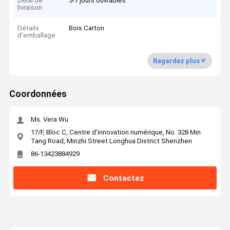
Délai de
5-7 jours ouvrables
livraison
Détails
Bois Carton
d'emballage
Regardez plus
Coordonnées
Ms. Vera Wu
17/F, Bloc C, Centre d'innovation numérique, No. 328 Min
Tang Road, Minzhi Street Longhua District Shenzhen
86-13423884929
Contactez