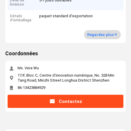
Délai de
5-7 jours ouvrables
livraison
Détails
paquet standard d'exportation
d'emballage
Regardez plus
Coordonnées
Ms. Vera Wu
17/F, Bloc C, Centre d'innovation numérique, No. 328 Min
Tang Road, Minzhi Street Longhua District Shenzhen
86-13423884929
Contactez