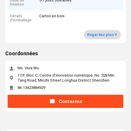
Délai de
5-7 jours ouvrables
livraison
Détails
Carton en bois
d'emballage
Regardez plus
Coordonnées
Ms. Vera Wu
17/F, Bloc C, Centre d'innovation numérique, No. 328 Min
Tang Road, Minzhi Street Longhua District Shenzhen
86-13423884929
Contactez