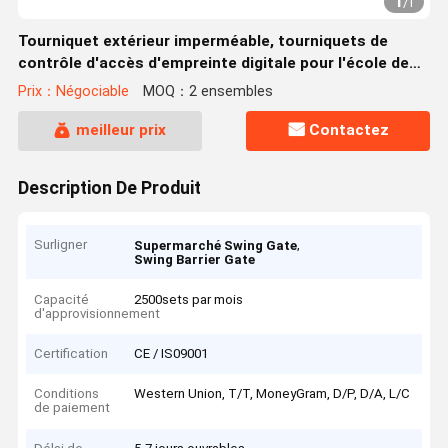
1
/
1
Tourniquet extérieur imperméable, tourniquets de
contrôle d'accès d'empreinte digitale pour l'école de
parcs
Prix：Négociable
MOQ：2 ensembles
meilleur prix
Contactez
Description De Produit
Surligner
,
Supermarché Swing Gate
Swing Barrier Gate
Capacité
2500sets par mois
d'approvisionnement
Certification
CE / IS09001
Conditions
Western Union, T/T, MoneyGram, D/P, D/A, L/C
de paiement