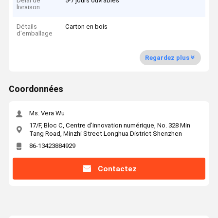
Délai de
5-7 jours ouvrables
livraison
Détails
Carton en bois
d'emballage
Regardez plus
Coordonnées
Ms. Vera Wu
17/F, Bloc C, Centre d'innovation numérique, No. 328 Min
Tang Road, Minzhi Street Longhua District Shenzhen
86-13423884929
Contactez