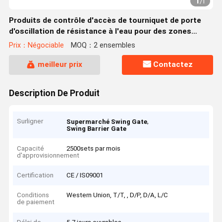
1
/
1
Produits de contrôle d'accès de tourniquet de porte
d'oscillation de résistance à l'eau pour des zones
résidentielles
Prix：Négociable
MOQ：2 ensembles
meilleur prix
Contactez
Description De Produit
Surligner
,
Supermarché Swing Gate
Swing Barrier Gate
Capacité
2500sets par mois
d'approvisionnement
Certification
CE / IS09001
Conditions
Western Union, T/T, , D/P, D/A, L/C
de paiement