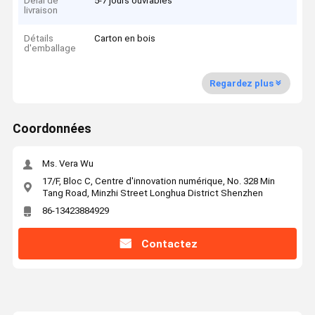
Délai de
5-7 jours ouvrables
livraison
Détails
Carton en bois
d'emballage
Regardez plus
Coordonnées
Ms. Vera Wu
17/F, Bloc C, Centre d'innovation numérique, No. 328 Min
Tang Road, Minzhi Street Longhua District Shenzhen
86-13423884929
Contactez