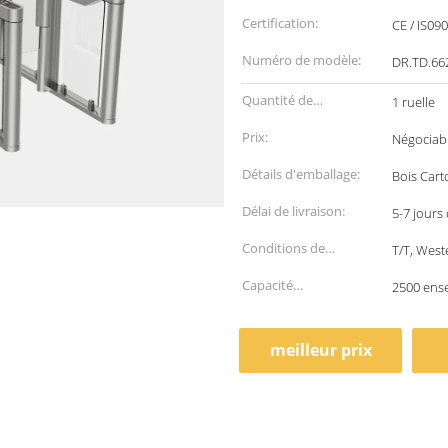
Certification:
CE / IS09
Numéro de modèle:
DR.TD.66
Quantité de
1 ruelle
commande min:
Prix:
Négociab
Détails d'emballage:
Bois Cart
Délai de livraison:
5-7 jours
Conditions de
T/T, West
paiement:
Capacité
2500 ens
d'approvisionnement:
meilleur prix