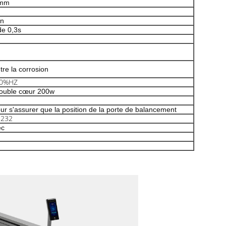
 mm
in
de 0,3s
tre la corrosion
10%HZ
ouble cœur 200w
our s'assurer que la position de la porte de balancement
S232
ec