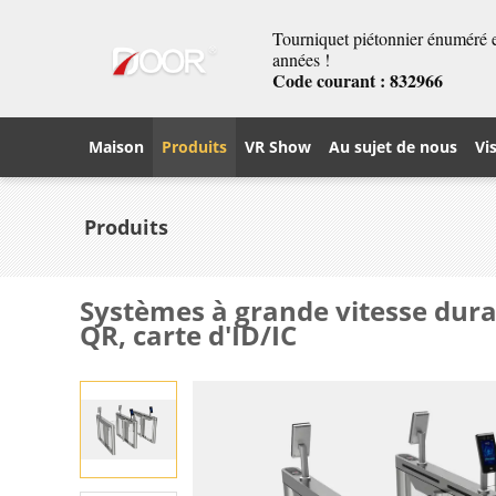
Tourniquet piétonnier énuméré et
années !
Code courant : 832966
Maison
Produits
VR Show
Au sujet de nous
Vi
Produits
Systèmes à grande vitesse durab
QR, carte d'ID/IC