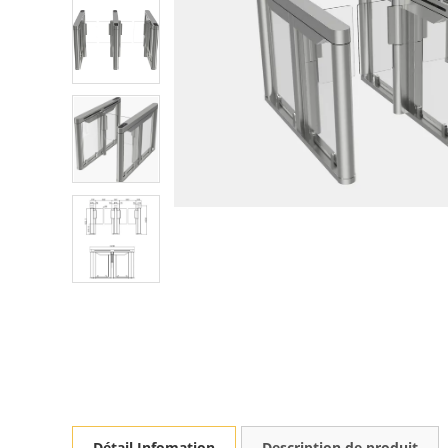
Détail Infomation
Description de produit