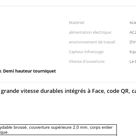
Matériel:
Aci
alimentation électrique:
AC
environnement de travail:
D'i
Capteur infrarouge:
6 p
Vitesse d'ouverture:
Le 
e
Demi hauteur tourniquet
,
grande vitesse durables intégrés à Face, code QR, ca
ydable brossé, couverture supérieure 2,0 mm, corps entier
ique.