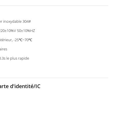
er inoxydable 304#
220±10%V 50±10%HZ
ntérieur, -25℃~70℃
aires
0.3s le plus rapide
rte d'identité/IC