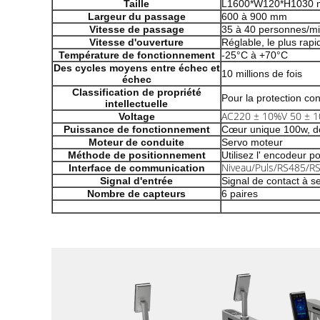
Taille
L1600*W120*H1030
Largeur du passage
600 à 900 mm
Vitesse de passage
35 à 40 personnes/m
Vitesse d'ouverture
Réglable, le plus rapi
Température de fonctionnement
-25°C à +70°C
Des cycles moyens entre échec et
10 millions de fois
échec
Classification de propriété
Pour la protection con
intellectuelle
AC220 ± 10%V 50 ± 
Voltage
Puissance de fonctionnement
Cœur unique 100w, d
Moteur de conduite
Servo moteur
Méthode de positionnement
Utilisez l' encodeur p
Niveau/Puls/RS485/R
Interface de communication
Signal d'entrée
Signal de contact à s
Nombre de capteurs
6 paires