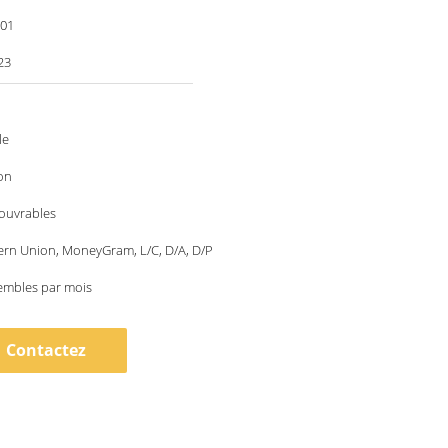
001
23
le
on
 ouvrables
ern Union, MoneyGram, L/C, D/A, D/P
embles par mois
Contactez