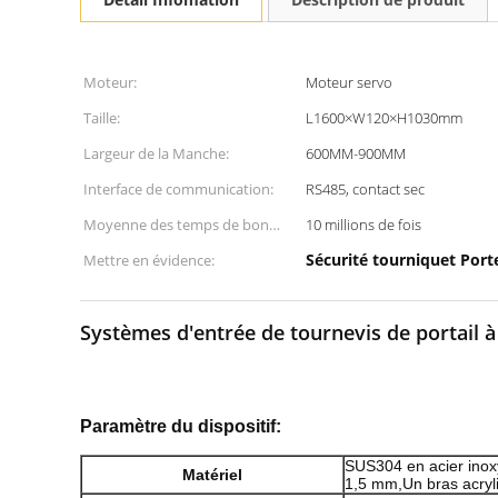
Moteur:
Moteur servo
Taille:
L1600×W120×H1030mm
Largeur de la Manche:
600MM-900MM
Interface de communication:
RS485, contact sec
Moyenne des temps de bon
10 millions de fois
fonctionnement:
Sécurité tourniquet Port
Mettre en évidence:
Systèmes d'entrée de tournevis de portail à 
Paramètre du dispositif:
SUS304 en acier inox
Matériel
1,5 mm,
Un bras acryl