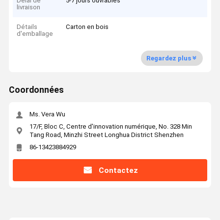
Délai de
5-7 jours ouvrables
livraison
Détails
Carton en bois
d'emballage
Regardez plus
Coordonnées
Ms. Vera Wu
17/F, Bloc C, Centre d'innovation numérique, No. 328 Min
Tang Road, Minzhi Street Longhua District Shenzhen
86-13423884929
Contactez