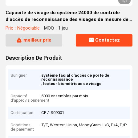
1
/
1
Capacité de visage du système 24000 de contrôle
d'accès de reconnaissance des visages de mesure de
la température 30-45°
Prix：Négociable
MOQ：1 jeu
meilleur prix
Contactez
Description De Produit
Surligner
système facial d'accès de porte de
reconnaissance
,
lecteur biométrique de visage
Capacité
5000 ensembles par mois
d'approvisionnement
Certification
CE / IS09001
Conditions
T/T, Western Union, MoneyGram, L/C, D/A, D/P
de paiement