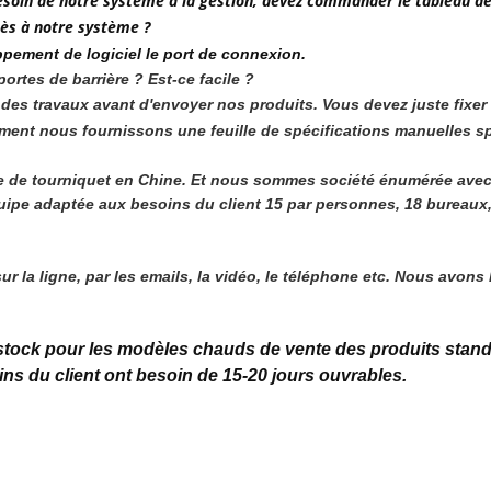
 besoin de notre système à la gestion, devez commander le tableau 
cès à notre système ?
ppement de logiciel le port de connexion.
rtes de barrière ? Est-ce facile ?
part des travaux avant d'envoyer nos produits. Vous devez juste fixer
lement nous fournissons une feuille de spécifications manuelles s
ne de tourniquet en Chine. Et nous sommes société énumérée avec
e adaptée aux besoins du client 15 par personnes, 18 bureaux, 9 
r la ligne, par les emails, la vidéo, le téléphone etc. Nous avons
stock pour les modèles chauds de vente des produits stan
ns du client ont besoin de 15-20 jours ouvrables.