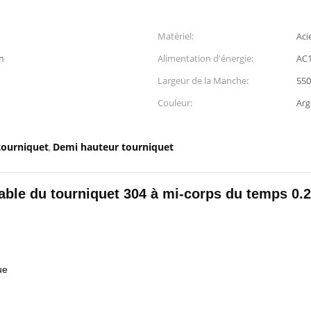
Matériel:
Aci
m
Alimentation d'énergie:
AC1
Largeur de la Manche:
55
Couleur:
Arg
tourniquet
Demi hauteur tourniquet
,
able du tourniquet 304 à mi-corps du temps 0.
ue