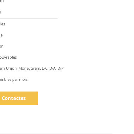
001
1
les
le
on
 ouvrables
ern Union, MoneyGram, L/C, D/A, D/P
embles par mois
Contactez