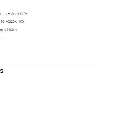
er inoxydable 304#
10/AC220+/-10%
0mm-1100mm
ent
2S