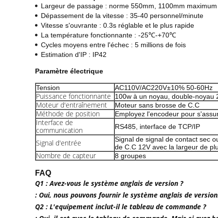
Largeur de passage : norme 550mm, 1100mm maximum
Dépassement de la vitesse : 35-40 personnel/minute
Vitesse s'ouvrante : 0.3s réglable et le plus rapide
La température fonctionnante : -25℃-+70℃
Cycles moyens entre l'échec : 5 millions de fois
Estimation d'IP : IP42
Paramètre électrique
Tension
AC110V/AC220V±10% 50-60Hz
Puissance fonctionnante
100w à un noyau, double-noyau
Moteur d'entraînement
Moteur sans brosse de C.C
Méthode de position
Employez l'encodeur pour s'assurer
Interface de
RS485, interface de TCP/IP
communication
Signal de signal de contact sec o
Signal d'entrée
de C.C 12V avec la largeur de p
Nombre de capteur
8 groupes
FAQ
Q1 : Avez-vous le système anglais de version ?
: Oui, nous pouvons fournir le système anglais de versi
Q2 : L'equipement inclut-il le tableau de commande ?