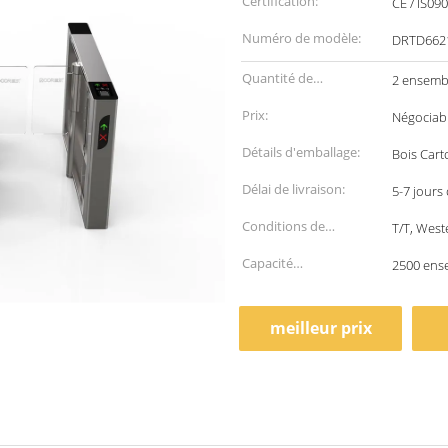
Certification:
CE / IS09
Numéro de modèle:
DRTD662
Quantité de
2 ensemb
commande min:
Prix:
Négociab
Détails d'emballage:
Bois Cart
Délai de livraison:
5-7 jours
Conditions de
T/T, West
paiement:
Capacité
2500 ens
d'approvisionnement:
meilleur prix