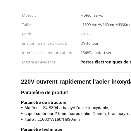
Moteur:
Moteur servo
Taille:
L1600mm*W160mm*H990m
Poids:
80KG
environnement de travail:
D'intérieur
Interface de communication:
RS485, contact sec
Portes électroniques de 
Mettre en évidence:
220V ouvrent rapidement l'acier inoxyd
Paramètre de produit
Paramètre de structure
Matériel : SUS304 a balayé l'acier inoxydable,
capot supérieur 2.0mm, corps entier 1.5mm,
bras acryliq
Taille : L1600*W160*H990mm
Paramètre technique