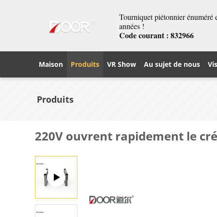
Tourniquet piétonnier énuméré et
années !
Code courant : 832966
Maison
Produits
VR Show
Au sujet de nous
Vi
Produits
220V ouvrent rapidement le cré