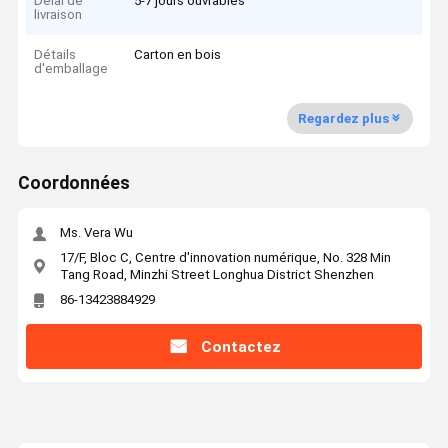
Délai de
5-7 jours ouvrables
livraison
Détails
Carton en bois
d'emballage
Regardez plus
Coordonnées
Ms. Vera Wu
17/F, Bloc C, Centre d'innovation numérique, No. 328 Min
Tang Road, Minzhi Street Longhua District Shenzhen
86-13423884929
Contactez