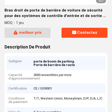
1
/
1
Bras droit de porte de barrière de voiture de sécurité
pour des systèmes de contrôle d'entrée et de sortie de
parking
MOQ：1 jeu
meilleur prix
Contactez
Description De Produit
Surligner
,
porte de boom de parking
Porte de barrière de route
Capacité
3000 ensembles par mois
d'approvisionnement
Certification
CE / IS09001
Conditions
T/T, Western Union, MoneyGram, D/P, D/A, L/C
de paiement