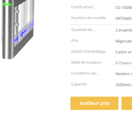
Certification:
CE / IS09
Numéro de modèle:
DRTD665
Quantité de
2 ensemb
commande min:
Prix:
Négociab
Détails d'emballage:
Carton en
Délai de livraison:
5-7 jours
Conditions de
Western U
paiement:
Capacité
2500sets 
d'approvisionnement:
meilleur prix