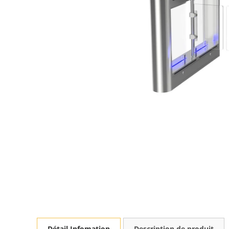
Détail Infomation
Description de produit