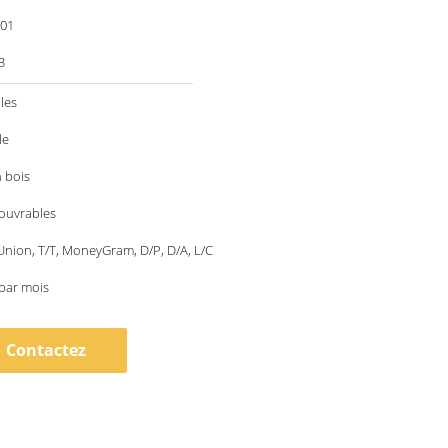
001
3
les
le
 bois
 ouvrables
nion, T/T, MoneyGram, D/P, D/A, L/C
par mois
Contactez