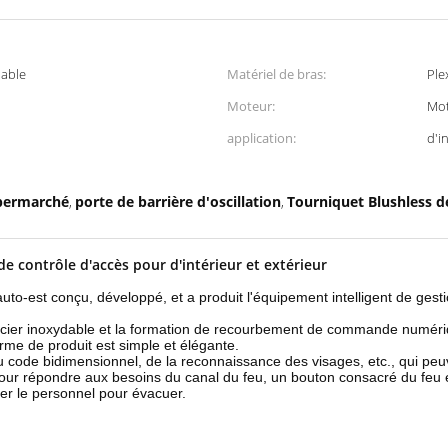
dable
Matériel de bras:
Ple
Moteur:
Mot
application:
d'i
upermarché
porte de barrière d'oscillation
Tourniquet Blushless d
,
,
e contrôle d'accès pour d'intérieur et extérieur
to-est conçu, développé, et a produit l'équipement intelligent de gest
d'acier inoxydable et la formation de recourbement de commande numéri
forme de produit est simple et élégante.
 code bidimensionnel, de la reconnaissance des visages, etc., qui peuven
, pour répondre aux besoins du canal du feu, un bouton consacré du feu 
er le personnel pour évacuer.