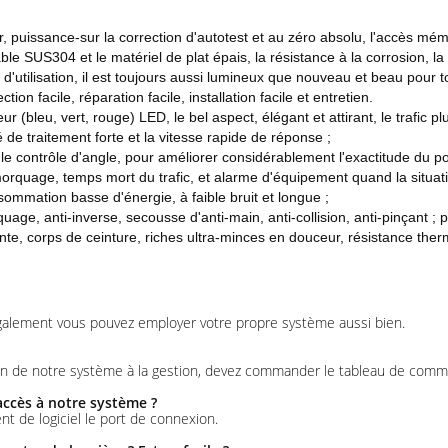
 puissance-sur la correction d'autotest et au zéro absolu, l'accès mémoi
able SUS304 et le matériel de plat épais, la résistance à la corrosion, l
d'utilisation, il est toujours aussi lumineux que nouveau et beau pour t
on facile, réparation facile, installation facile et entretien.
ur (bleu, vert, rouge) LED, le bel aspect, élégant et attirant, le trafic
é de traitement forte et la vitesse rapide de réponse ;
le contrôle d'angle, pour améliorer considérablement l'exactitude du po
emorquage, temps mort du trafic, et alarme d'équipement quand la situati
ommation basse d'énergie, à faible bruit et longue ;
age, anti-inverse, secousse d'anti-main, anti-collision, anti-pinçant ; pr
ente, corps de ceinture, riches ultra-minces en douceur, résistance therm
 Également vous pouvez employer votre propre système aussi bien.
soin de notre système à la gestion, devez commander le tableau de com
accès à notre système ?
t de logiciel le port de connexion.