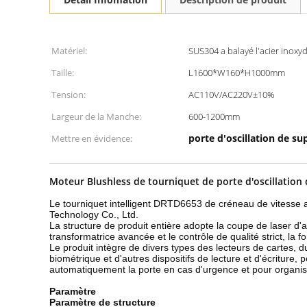
Matériel:
SUS304 a balayé l'acier inoxy
Taille:
L1600*W160*H1000mm
Tension:
AC110V/AC220V±10%
Largeur de la Manche:
600-1200mm
porte d'oscillation de s
Mettre en évidence:
Moteur Blushless de tourniquet de porte d'oscillation d
Le tourniquet intelligent DRTD6653 de créneau de vitesse au
Technology Co., Ltd.
La structure de produit entière adopte la coupe de laser 
transformatrice avancée et le contrôle de qualité strict, la 
Le produit intègre de divers types des lecteurs de cartes, du
biométrique et d'autres dispositifs de lecture et d'écriture
automatiquement la porte en cas d'urgence et pour organis
Paramètre
Paramètre de structure