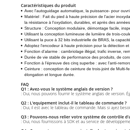
Caractéristiques du produit
Avec l'autoguidage automatique, la puissance- pour ouvrir,
Matériel : Fait du pied à haute précision de l'acier inoxyd
la résistance à l'oxydation, durables, et après des années 
Structure : Conception modulaire, démontage facile, inspecti
Utilisant la conception lumineuse de lumière de trois-coule
Utilisant la puce à 32 bits industrielle de BRAS, la capacit
Adoptez l'encodeur à haute précision pour la détection et 
Fonction d'alarme : cambriolage illégal, trafic inverse, r
Durée de vie stable de performance des produits, de cons
Fonction à l'épreuve des cinq superbe : avec l'anti-remorqu
Ceinture : conception de ceinture de trois-joint de Multi-f
élongation et longue durée.
FAQ
Q1 : Avez-vous le système anglais de version ?
: Oui, nous pouvons fournir le système anglais de version.
Q2 : L'equipement inclut-il le tableau de commande ?
: Oui, il est avec le tableau de commande. Mais si ayez be
Q3 : Pouvons-nous relier votre système de contrôle d'
: Oui, nous fournissons à SDK et au service de développemen