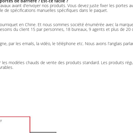
rtes de barrière ? Est-ce facile ?
es travaux avant d'envoyer nos produits. Vous devez juste fixer les portes a
le de spécifications manuelles spécifiques dans le paquet.
e tourniquet en Chine. Et nous sommes société énumérée avec la marqu
oins du client 15 par personnes, 18 bureaux, 9 agents et plus de 20 di
ligne, par les emails, la vidéo, le téléphone etc. Nous avons l'anglais 
es modèles chauds de vente des produits standard. Les produits réguli
vrables.