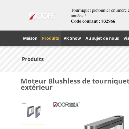
Tourniquet piétonnier énuméré et
années !
Code courant : 832966
Maison
Produits
VR Show
Au sujet de nous
Vi
Produits
Moteur Blushless de tourniquet 
extérieur